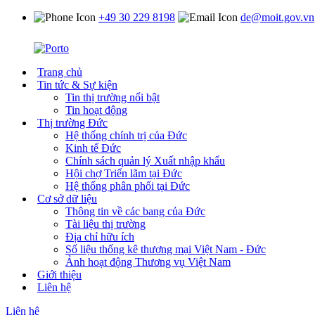
+49 30 229 8198
de@moit.gov.vn
Trang chủ
Tin tức & Sự kiện
Tin thị trường nổi bật
Tin hoạt động
Thị trường Đức
Hệ thống chính trị của Đức
Kinh tế Đức
Chính sách quản lý Xuất nhập khẩu
Hội chợ Triển lãm tại Đức
Hệ thống phân phối tại Đức
Cơ sở dữ liệu
Thông tin về các bang của Đức
Tài liệu thị trường
Địa chỉ hữu ích
Số liệu thống kê thương mại Việt Nam - Đức
Ảnh hoạt động Thương vụ Việt Nam
Giới thiệu
Liên hệ
Liên hệ