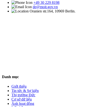
+49 30 229 8198
de@moit.gov.vn
Oranien str.164, 10969 Berlin.
Danh mục
Giới thiệu
Tin tức & Sự kiện
Thị trường Đức
Cơ sở dữ liệu
Ảnh hoạt động