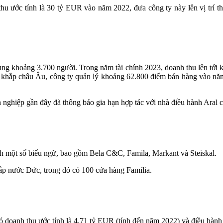
hu ước tính là 30 tỷ
EUR
vào năm 2022, đưa công ty này lên vị trí t
ng khoảng 3.700 người. Trong năm tài chính 2023, doanh thu lên tới
 khắp châu Âu, công ty quản lý khoảng 62.800 điểm bán hàng vào nă
ghiệp gần đây đã thông báo gia hạn hợp tác với nhà điều hành Aral 
ành một số biểu ngữ, bao gồm Bela C&C, Famila, Markant và Steiskal.
ắp nước Đức, trong đó có 100 cửa hàng Familia.
 doanh thu ước tính là 4,71 tỷ
EUR
(tính đến năm 2022) và điều hành