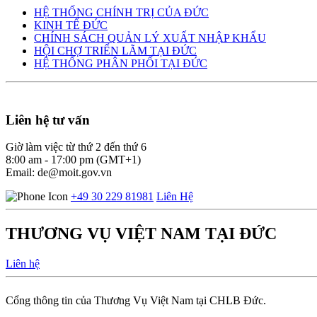
HỆ THỐNG CHÍNH TRỊ CỦA ĐỨC
KINH TẾ ĐỨC
CHÍNH SÁCH QUẢN LÝ XUẤT NHẬP KHẨU
HỘI CHỢ TRIỂN LÃM TẠI ĐỨC
HỆ THỐNG PHÂN PHỐI TẠI ĐỨC
Liên hệ tư vấn
Giờ làm việc từ thứ 2 đến thứ 6
8:00 am - 17:00 pm (GMT+1)
Email: de@moit.gov.vn
+49 30 229 81981
Liên Hệ
THƯƠNG VỤ VIỆT NAM TẠI ĐỨC
Liên hệ
Cổng thông tin của Thương Vụ Việt Nam tại CHLB Đức.