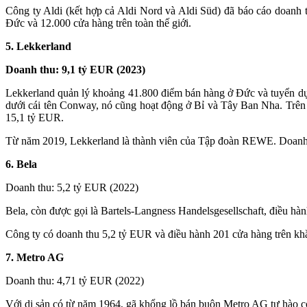
Công ty Aldi (kết hợp cả Aldi Nord và Aldi Süd) đã báo cáo doanh t
Đức và 12.000 cửa hàng trên toàn thế giới.
5. Lekkerland
Doanh thu: 9,1 tỷ EUR (2023)
Lekkerland quản lý khoảng 41.800 điểm bán hàng ở Đức và tuyển dụ
dưới cái tên Conway, nó cũng hoạt động ở Bỉ và Tây Ban Nha. Trên
15,1 tỷ EUR.
Từ năm 2019, Lekkerland là thành viên của Tập đoàn REWE. Doanh n
6. Bela
Doanh thu: 5,2 tỷ
EUR
(2022)
Bela, còn được gọi là Bartels-Langness Handelsgesellschaft, điều h
Công ty có doanh thu 5,2 tỷ
EUR
và điều hành 201 cửa hàng trên kh
7. Metro AG
Doanh thu: 4,71 tỷ
EUR
(2022)
Với di sản có từ năm 1964, gã khổng lồ bán buôn Metro AG tự hào có