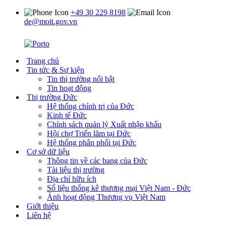
+49 30 229 8198
de@moit.gov.vn
Trang chủ
Tin tức & Sự kiện
Tin thị trường nổi bật
Tin hoạt động
Thị trường Đức
Hệ thống chính trị của Đức
Kinh tế Đức
Chính sách quản lý Xuất nhập khẩu
Hội chợ Triển lãm tại Đức
Hệ thống phân phối tại Đức
Cơ sở dữ liệu
Thông tin về các bang của Đức
Tài liệu thị trường
Địa chỉ hữu ích
Số liệu thống kê thương mại Việt Nam - Đức
Ảnh hoạt động Thương vụ Việt Nam
Giới thiệu
Liên hệ