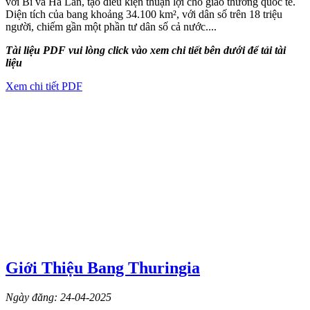
với Bỉ và Hà Lan, tạo điều kiện thuận lợi cho giao thương quốc tế.
Diện tích của bang khoảng 34.100 km², với dân số trên 18 triệu
người, chiếm gần một phần tư dân số cả nước....
Tài liệu PDF vui lòng click vào xem chi tiết bên dưới để tải tài
liệu
Xem chi tiết PDF
Giới Thiệu Bang Thuringia
Ngày đăng: 24-04-2025